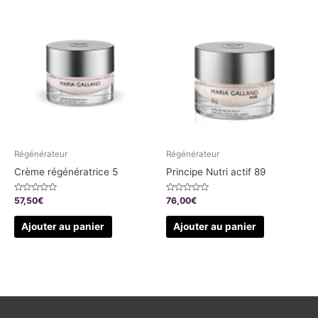
Régénérateur
Régénérateur
Crème régénératrice 5
Principe Nutri actif 89
Note
Note
57,50
€
76,00
€
0
0
sur
sur
5
5
Ajouter au panier
Ajouter au panier