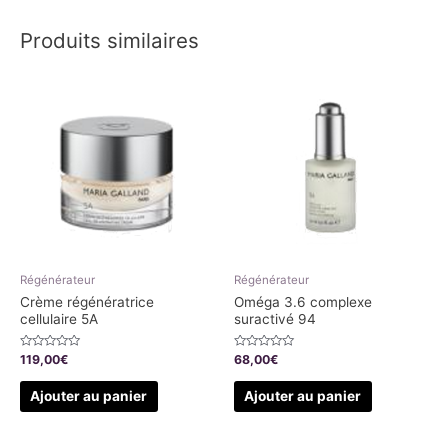
Produits similaires
Régénérateur
Régénérateur
Crème régénératrice
Oméga 3.6 complexe
cellulaire 5A
suractivé 94
Note
Note
119,00
€
68,00
€
0
0
sur
sur
5
5
Ajouter au panier
Ajouter au panier