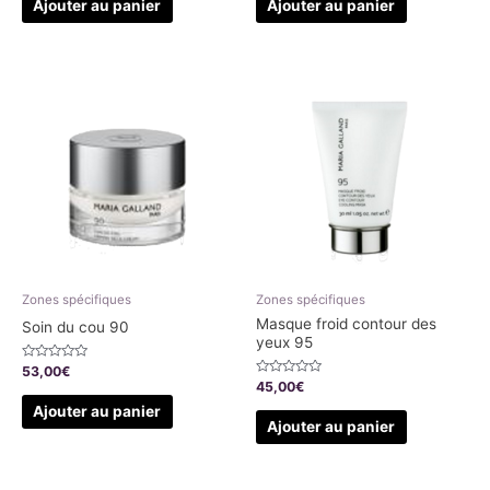
Ajouter au panier
Ajouter au panier
Zones spécifiques
Zones spécifiques
Masque froid contour des
Soin du cou 90
yeux 95
Note
53,00
€
0
Note
45,00
€
sur
0
5
sur
Ajouter au panier
5
Ajouter au panier