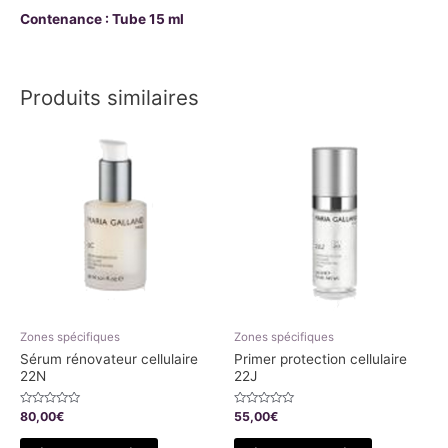
Contenance : Tube 15 ml
Produits similaires
Zones spécifiques
Zones spécifiques
Sérum rénovateur cellulaire
Primer protection cellulaire
22N
22J
Note
Note
80,00
€
55,00
€
0
0
sur
sur
5
5