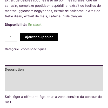
Extrait de cellules souches issu de pommes suisses, cire de
sarrasin, complexe peptides-hespéridine, extrait de feuilles de
menthe, glycosaminoglycanes, extrait de salicorne, extrait de
trèfle d’eau, extrait de maïs, caféine, huile d’argan
Disponibilité :
En stock
Ajouter au panier
Catégorie :
Zones spécifiques
Description
Informations complémentaires
Avis (0)
Soin léger à effet anti-âge pour la zone sensible du contour de
l’œil