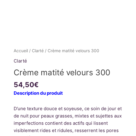
quantité
Accueil
/
Clarté
/ Crème matité velours 300
de
Clarté
Crème
Crème matité velours 300
matité
velours
54,50
€
300
Description du produit
D’une texture douce et soyeuse, ce soin de jour et
de nuit pour peaux grasses, mixtes et sujettes aux
imperfections contient des actifs qui lissent
visiblement rides et ridules, resserrent les pores